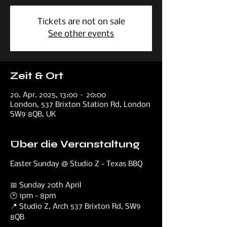
Tickets are not on sale
See other events
Zeit & Ort
20. Apr. 2025, 13:00 – 20:00
London, 537 Brixton Station Rd, London
SW9 8QB, UK
Über die Veranstaltung
Easter Sunday @ Studio Z - Texas BBQ 
📅 Sunday 20th April
🕐 1pm - 8pm
📍 Studio Z, Arch 537 Brixton Rd, SW9 
8QB