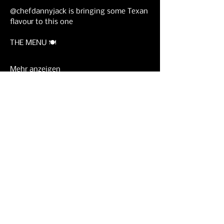
@chefdannyjack is bringing some Texan 
flavour to this one 
THE MENU 🍽️
Mehr anzeigen
Diese Veranstaltung
teilen
Contact info
info@studiozbrixton.com