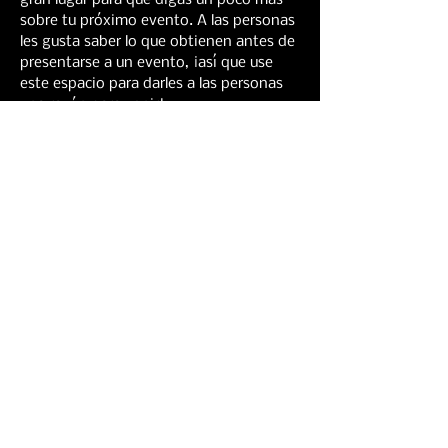
gran lugar para que digas un poco más 
sobre tu próximo evento. A las personas 
les gusta saber lo que obtienen antes de 
presentarse a un evento, ¡así que use 
este espacio para darles a las personas 
una razón para venir!
Compartir este evento
Contact info
info@studiozbrixton.com
HOGAR
EVENTOS
CONTACTO
ESTUDIO
ALIMENTO
New Page
New Page
New Page
New Page
Event List
CONTACTO
New Page