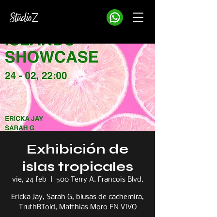
Exhibición de
islas tropicales
vie, 24 feb
  |  
500 Terry A. Francois Blvd.
Ericka Jay, Sarah G, blusas de cachemira,
TruthBTold, Matthias Moro EN VIVO