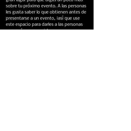
gran lugar para que digas un poco más 
sobre tu próximo evento. A las personas 
les gusta saber lo que obtienen antes de 
presentarse a un evento, ¡así que use 
este espacio para darles a las personas 
una razón para venir!
Compartir este evento
Contact info
info@studiozbrixton.com
HOGAR
EVENTOS
CONTACTO
ESTUDIO
ALIMENTO
New Page
New Page
New Page
New Page
Event List
CONTACTO
New Page