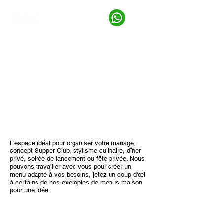
Ici, au Studio Z, nous avons une cuisine
professionnelle entièrement équipée, à la
pointe de la technologie, capable de fournir
des aliments frais et nourrissants, offrant un
espace de travail unique et privé au cœur de
Brixton.
Nous offrons un service sur place ou vous
pouvez apporter votre propre traiteur ou
vendeur de rue.
L'espace idéal pour organiser votre mariage,
concept Supper Club, stylisme culinaire, dîner
privé, soirée de lancement ou fête privée. Nous
pouvons travailler avec vous pour créer un
menu adapté à vos besoins, jetez un coup d'œil
à certains de nos exemples de menus maison
pour une idée.