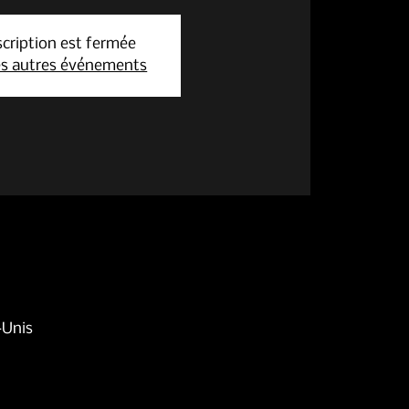
scription est fermée
les autres événements
-Unis