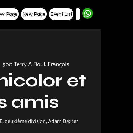
ew Page
New Page
Event List
  
500 Terry A Boul. François
icolor et
s amis
E, deuxième division, Adam Dexter