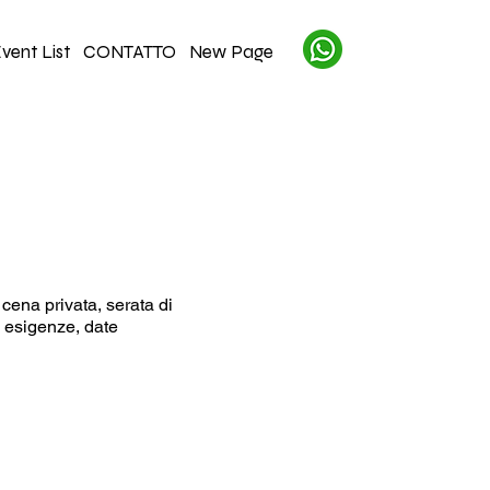
vent List
CONTATTO
New Page
 all'avanguardia in
cui lavorare nel cuore
ditore di cibo di
 cena privata, serata di
e esigenze, date