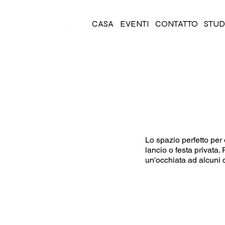
CASA
EVENTI
CONTATTO
STUD
Qui allo Studio Z ab
grado di fornire cibo
di Brixton.
Offriamo un servizio 
strada.
Lo spazio perfetto per 
lancio o festa privata
un'occhiata ad alcuni 