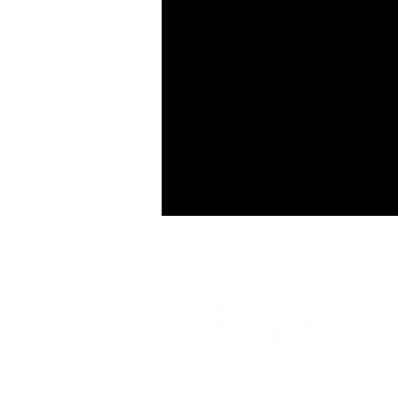
A creative space for every
occasion