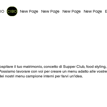
IO
CIBO
New Page
New Page
New Page
New Page
E
biamo una cucina professionale completamente attrezzata e
 fresco e nutriente, offrendo uno spazio unico e privato da 
interno oppure puoi portare il tuo servizio di catering o ven
ospitare il tuo matrimonio, concetto di Supper Club, food styling,
. Possiamo lavorare con voi per creare un menu adatto alle vostr
dei nostri menu campione interni per farvi un'idea.