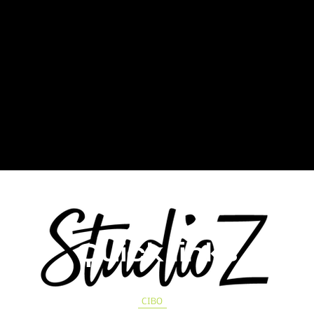
Quick links
CASA
EVENTI
CONTATTO
STUDIO
CIBO
New Page