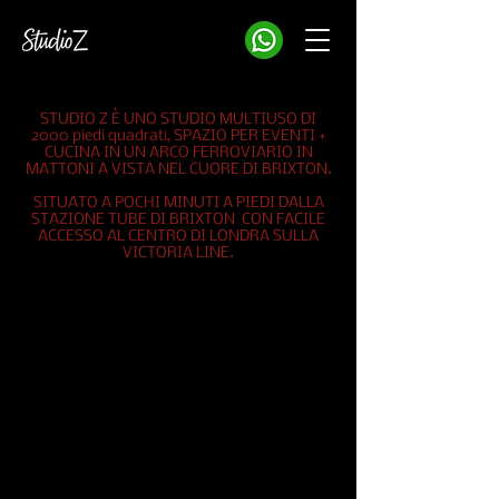
STUDIO Z È UNO STUDIO MULTIUSO DI
2000 piedi quadrati, SPAZIO PER EVENTI +
CUCINA IN UN ARCO FERROVIARIO IN
MATTONI A VISTA NEL CUORE DI BRIXTON.
SITUATO A POCHI MINUTI A PIEDI DALLA
STAZIONE TUBE DI BRIXTON CON FACILE
ACCESSO AL CENTRO DI LONDRA SULLA
VICTORIA LINE.